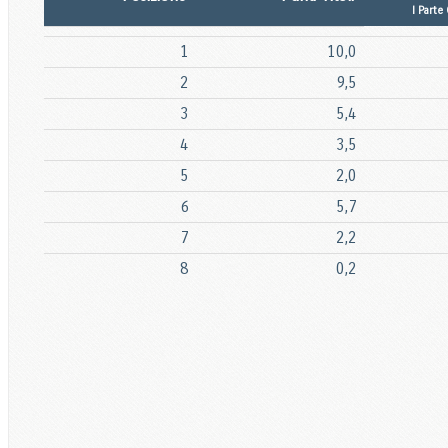
I Parte
1
10,0
2
9,5
3
5,4
4
3,5
5
2,0
6
5,7
7
2,2
8
0,2